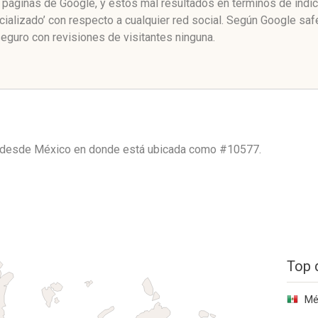
 páginas de Google, y estos mal resultados en términos de índi
alizado’ con respecto a cualquier red social. Según Google saf
guro con revisiones de visitantes ninguna.
o desde
México
en donde está ubicada como
#10577.
Top 
Mé