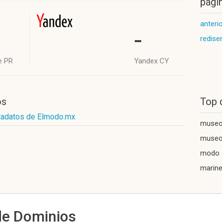
págin
anteri
-
redis
e PR
Yandex CY
os
Top 
tadatos de Elmodo.mx
museo 
museo 
modo
marine
de Dominios