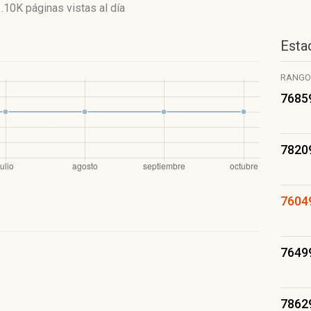
1.10K páginas vistas
al día
Estad
RANGO
7685
7820
7604
7649
7862