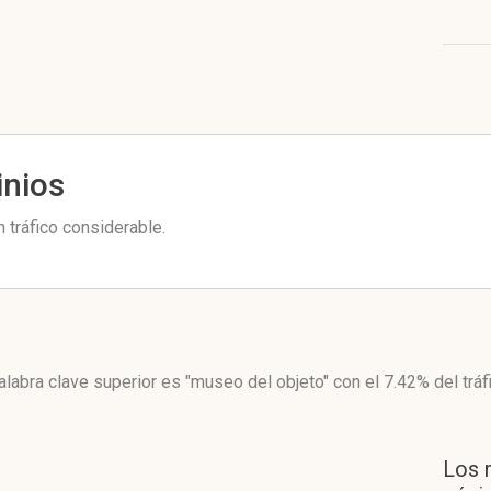
inios
tráfico considerable.
alabra clave superior es "museo del objeto"
con el 7.42%
del tráf
Los 