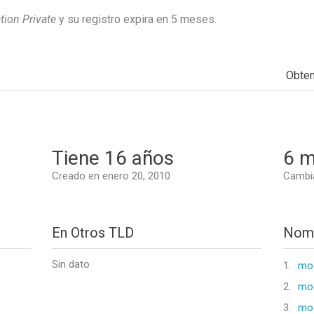
tion Private
y su registro expira en
5 meses
.
Obte
Tiene 16 años
6 m
Creado en enero 20, 2010
Cambia
En Otros TLD
Nomb
Sin dato
1.
mo
2.
mo
3.
mo