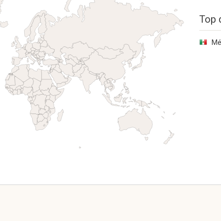
Top 
Mé