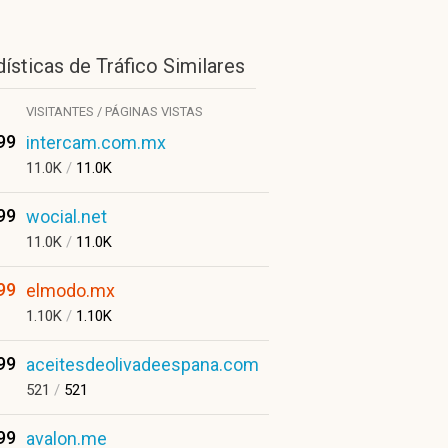
ísticas de Tráfico Similares
VISITANTES / PÁGINAS VISTAS
99
intercam.com.mx
11.0K
/
11.0K
99
wocial.net
11.0K
/
11.0K
99
elmodo.mx
1.10K
/
1.10K
99
aceitesdeolivadeespana.com
521
/
521
99
avalon.me