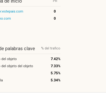
a de inicio
PR
or.estepais.com
0
eno.com
0
de palabras clave
% del trafico
del objeto
7.42%
del objeto del objeto
7.33%
5.75%
la
5.34%