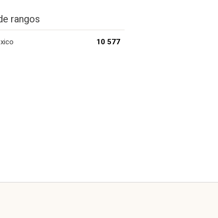
de rangos
xico
10 577