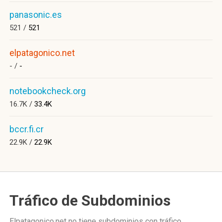
panasonic.es
521 /
521
elpatagonico.net
- /
-
notebookcheck.org
16.7K /
33.4K
bccr.fi.cr
22.9K /
22.9K
Tráfico de Subdominios
Elpatagonico.net no tiene subdominios con tráfico