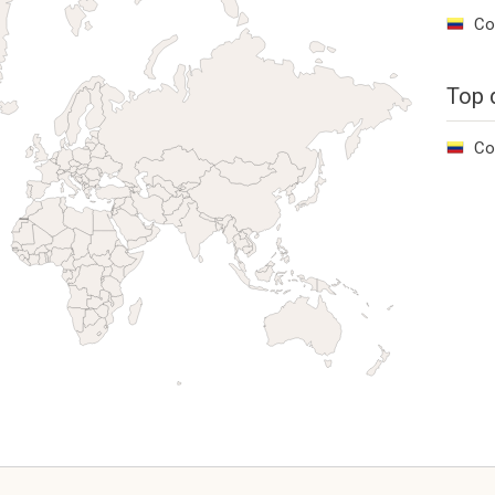
Co
Top 
Co