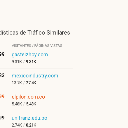
ísticas de Tráfico Similares
VISITANTES / PÁGINAS VISTAS
99
gasteizhoy.com
9.31K
/
9.31K
83
mexicoindustry.com
13.7K
/
27.4K
99
elpilon.com.co
5.48K
/
5.48K
99
unifranz.edu.bo
2.74K
/
8.21K