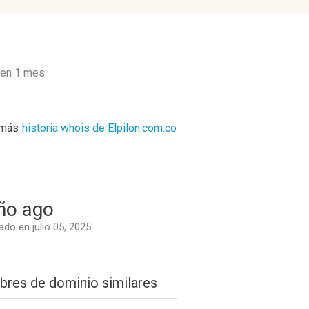
 en
1 mes
.
 más
historia whois de Elpilon.com.co
ño ago
do en julio 05, 2025
res de dominio similares