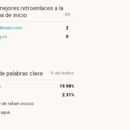
mejores retroenlaces a la
a de inicio
PR
allenato.com
2
g.co
0
de palabras clave
% del trafico
n
19.98%
2.31%
 de rafael orozco
l agua