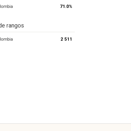
lombia
71.0%
de rangos
lombia
2 511