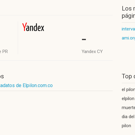
Los 
págin
interv
-
ami.or
e PR
Yandex CY
os
Top 
adatos de Elpilon.com.co
el pilo
elpilon
muerte
dia de
pilon