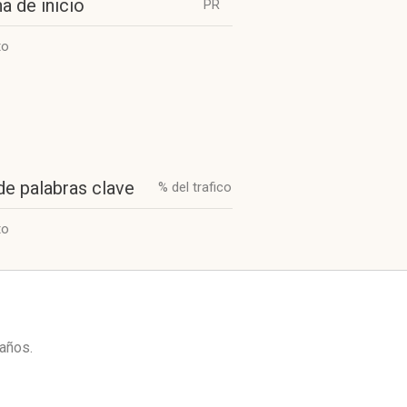
a de inicio
PR
to
de palabras clave
% del trafico
to
 años
.