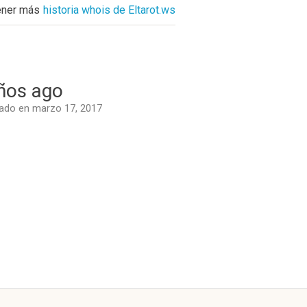
ener más
historia whois de Eltarot.ws
ños ago
ado en marzo 17, 2017