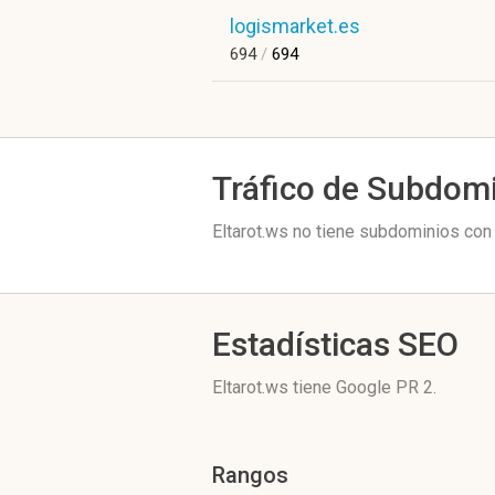
logismarket.es
694
/
694
Tráfico de Subdom
Eltarot.ws no tiene subdominios con 
Estadísticas SEO
Eltarot.ws tiene
Google PR 2
.
Rangos