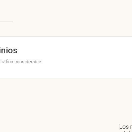
inios
tráfico considerable.
Los 