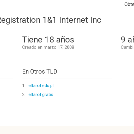
Obt
gistration 1&1 Internet Inc
Tiene 18 años
9 a
Creado en marzo 17, 2008
Cambi
En Otros TLD
1.
eltarot.edu.pl
2.
eltarot.gratis