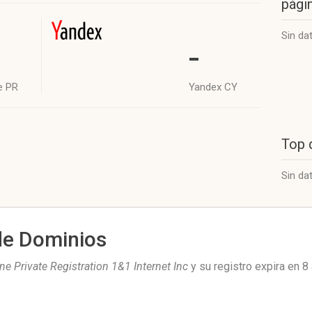
págin
Sin da
-
e PR
Yandex CY
Top 
Sin da
de Dominios
 Private Registration 1&1 Internet Inc
y su registro expira en
8