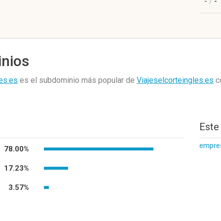
-
/
-
inios
les.es
es el subdominio más popular de
Viajeselcorteingles.es
c
Este
empres
78.00%
17.23%
3.57%