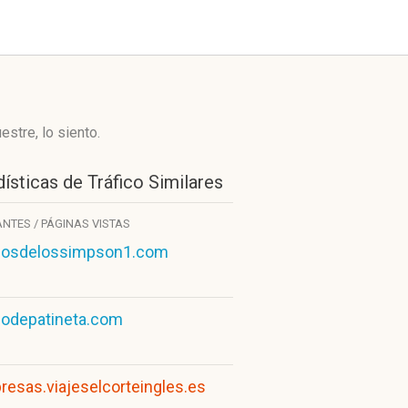
stre, lo siento.
ísticas de Tráfico Similares
ANTES / PÁGINAS VISTAS
gosdelossimpson1.com
godepatineta.com
esas.viajeselcorteingles.es