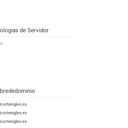
ologias de Servidor
to
brededominio
lcorteingles.es
lcorteingles.es
lcorteingles.es