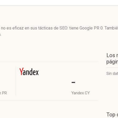
 no es eficaz en sus tácticas de SEO: tiene Google PR 0. Tambi
.
Los 
págin
Sin da
-
e PR
Yandex CY
Top 