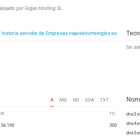
alojado por
Gigas Hosting SL
.
Tecn
s
historia servidor de Empresas.viajeselcorteingles.es
Sin da
Nom
A
MX
NS
SOA
TXT
OR
TTL
dns3.e
dns4.e
.56.190
300
dns5.e