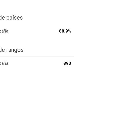
de países
paña
88.9%
de rangos
paña
893