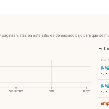
 páginas vistas en este sitio es demasiado bajo para que se mue
Estad
VISIT
jue
-
/
-
jue
-
/
-
empr