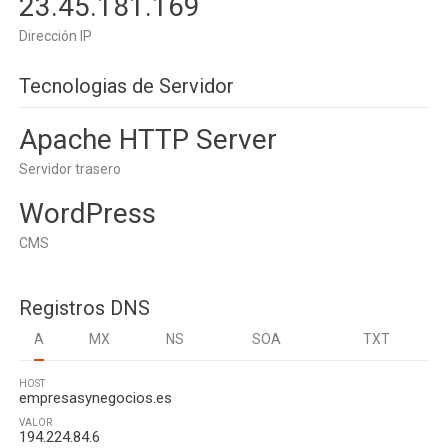
23.45.181.169
Dirección IP
Tecnologias de Servidor
Apache HTTP Server
Servidor trasero
WordPress
CMS
Registros DNS
A
MX
NS
SOA
TXT
HOST
empresasynegocios.es
VALOR
194.224.84.6