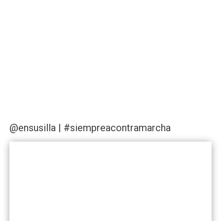
@ensusilla | #siempreacontramarcha