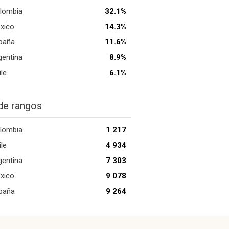
lombia
32.1%
xico
14.3%
paña
11.6%
gentina
8.9%
ile
6.1%
de rangos
lombia
1 217
ile
4 934
gentina
7 303
xico
9 078
paña
9 264