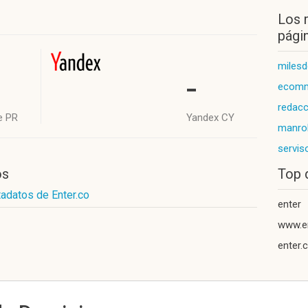
Los 
págin
milesd
-
ecomm
redacc
e PR
Yandex CY
manro
servis
os
Top 
adatos de Enter.co
enter
www.e
enter.