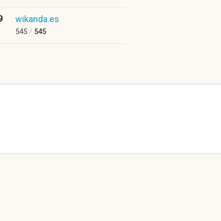
9
wikanda.es
545
/
545