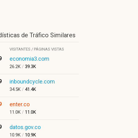
ísticas de Tráfico Similares
VISITANTES / PÁGINAS VISTAS
9
economia3.com
26.2K
/
39.3K
9
inboundcycle.com
34.5K
/
41.4K
9
enter.co
11.0K
/
11.0K
9
datos.gov.co
10.9K
/
10.9K