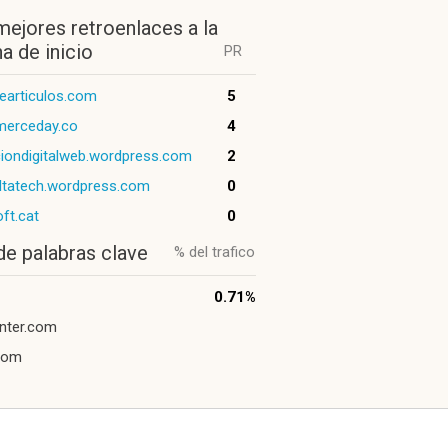
mejores retroenlaces a la
a de inicio
PR
earticulos.com
5
erceday.co
4
iondigitalweb.wordpress.com
2
ltatech.wordpress.com
0
oft.cat
0
de palabras clave
% del trafico
0.71%
nter.com
com