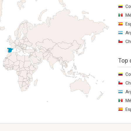
Co
Mé
Es
Ar
Ch
Top 
Co
Ch
Ar
Mé
Es