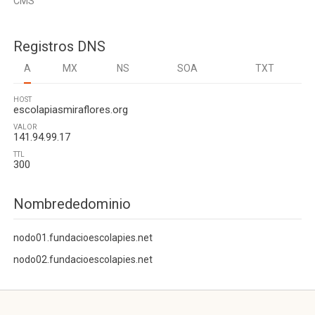
CMS
Registros DNS
A
MX
NS
SOA
TXT
HOST
escolapiasmiraflores.org
VALOR
141.94.99.17
TTL
300
Nombrededominio
nodo01.fundacioescolapies.net
nodo02.fundacioescolapies.net