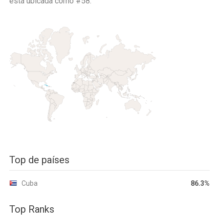
está ubicada como
#58.
Top de países
Cuba
86.3%
Top Ranks