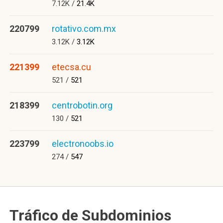
7.12K /
21.4K
220799
rotativo.com.mx
3.12K /
3.12K
221399
etecsa.cu
521 /
521
218399
centrobotin.org
130 /
521
223799
electronoobs.io
274 /
547
Tráfico de Subdominios