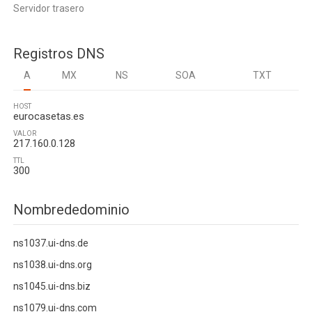
Servidor trasero
Registros DNS
A
MX
NS
SOA
TXT
HOST
eurocasetas.es
VALOR
217.160.0.128
TTL
300
Nombrededominio
ns1037.ui-dns.de
ns1038.ui-dns.org
ns1045.ui-dns.biz
ns1079.ui-dns.com