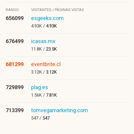
RANGO
VISITANTES / PÁGINAS VISTAS
656099
esgeeks.com
4.93K /
4.93K
676499
icasas.mx
11.8K /
23.5K
681299
eventbrite.cl
3.12K /
3.12K
729899
plag.es
1.56K /
7.81K
713399
tomvegamarketing.com
547 /
547