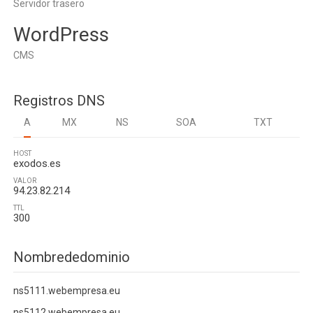
Servidor trasero
WordPress
CMS
Registros DNS
A
MX
NS
SOA
TXT
HOST
exodos.es
VALOR
94.23.82.214
TTL
300
Nombrededominio
ns5111.webempresa.eu
ns5112.webempresa.eu