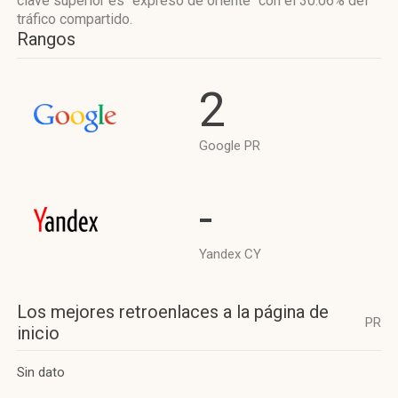
clave superior es "expreso de oriente"
con el 30.06%
del
tráfico compartido.
Rangos
2
Google PR
-
Yandex CY
Los mejores retroenlaces a la página de
PR
inicio
Sin dato