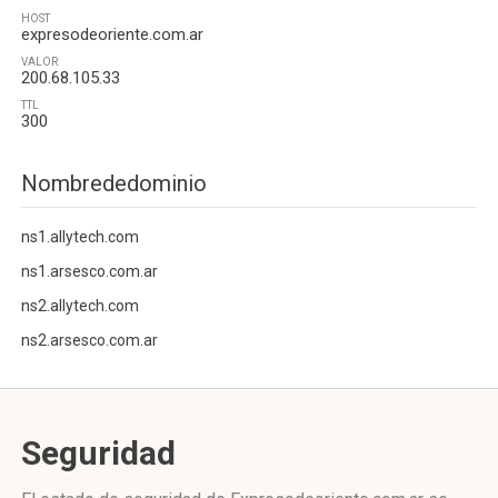
HOST
expresodeoriente.com.ar
VALOR
200.68.105.33
TTL
300
Nombrededominio
ns1.allytech.com
ns1.arsesco.com.ar
ns2.allytech.com
ns2.arsesco.com.ar
Seguridad