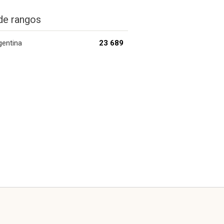
de rangos
gentina
23 689