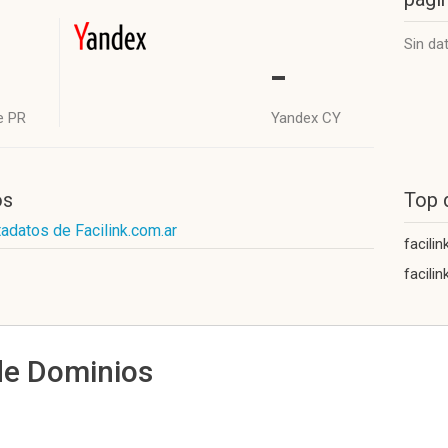
Sin da
-
e PR
Yandex CY
os
Top 
adatos de Facilink.com.ar
facilin
facilin
de Dominios