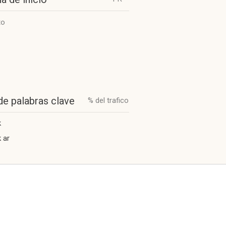
to
de palabras clave
% del trafico
k
k ar