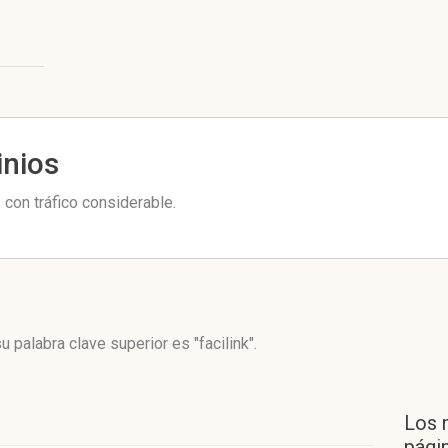
inios
 con tráfico considerable.
u palabra clave superior es "facilink".
Los 
págin