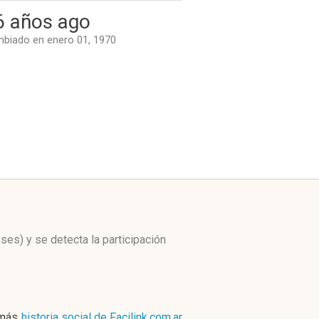
6 años ago
biado en enero 01, 1970
eses)
y se detecta la participación
 más
historia social de Facilink.com.ar