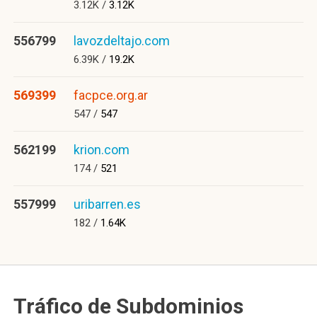
3.12K /
3.12K
556799
lavozdeltajo.com
6.39K /
19.2K
569399
facpce.org.ar
547 /
547
562199
krion.com
174 /
521
557999
uribarren.es
182 /
1.64K
Tráfico de Subdominios