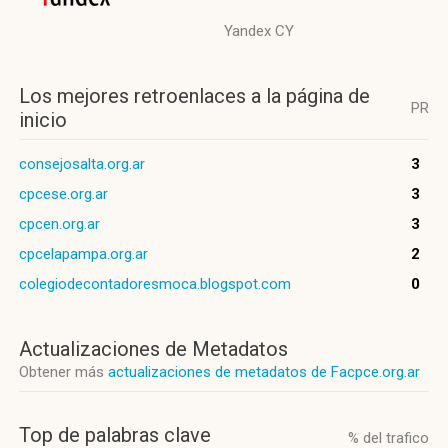
Yandex CY
Los mejores retroenlaces a la página de
PR
inicio
consejosalta.org.ar
3
cpcese.org.ar
3
cpcen.org.ar
3
cpcelapampa.org.ar
2
colegiodecontadoresmoca.blogspot.com
0
Actualizaciones de Metadatos
Obtener más
actualizaciones de metadatos de Facpce.org.ar
Top de palabras clave
% del trafico