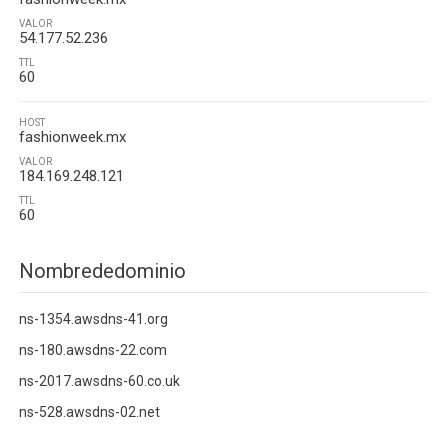
VALOR
54.177.52.236
TTL
60
HOST
fashionweek.mx
VALOR
184.169.248.121
TTL
60
Nombrededominio
ns-1354.awsdns-41.org
ns-180.awsdns-22.com
ns-2017.awsdns-60.co.uk
ns-528.awsdns-02.net