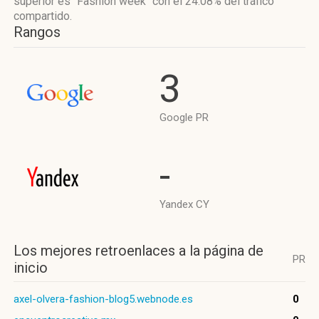
superior es "Fashion week"
con el 24.08%
del tráfico
compartido.
Rangos
3
Google PR
-
Yandex CY
Los mejores retroenlaces a la página de
PR
inicio
axel-olvera-fashion-blog5.webnode.es
0