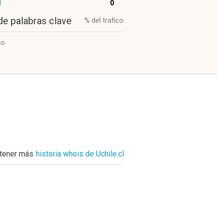
l
0
de palabras clave
% del trafico
to
tener más
historia whois de Uchile.cl