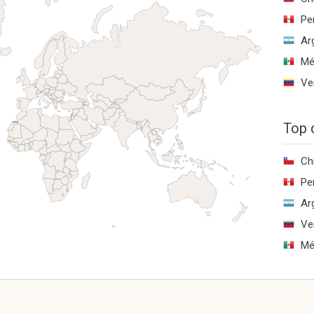
Pe
Ar
Mé
Ve
Top 
Ch
Pe
Ar
Ve
Mé