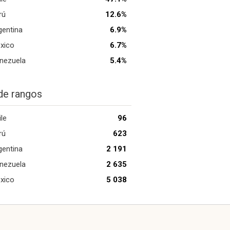
rú
12.6%
gentina
6.9%
xico
6.7%
nezuela
5.4%
de rangos
ile
96
rú
623
gentina
2 191
nezuela
2 635
xico
5 038