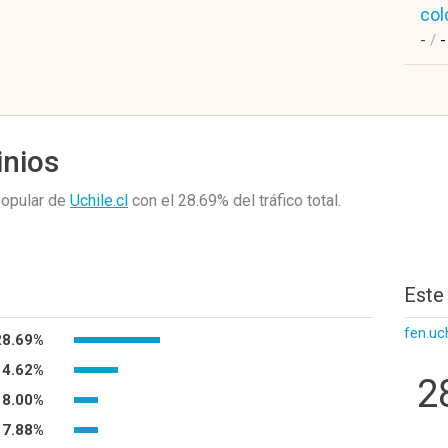
col
-
/
-
inios
popular de
Uchile.cl
con el 28.69%
del tráfico total.
Este
fen.uch
28.69%
14.62%
2
8.00%
7.88%