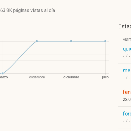
y
63.8K páginas vistas
al día
Estad
VISI
qui
-
/
-
me
-
/
-
fen
22.
fo
-
/
-