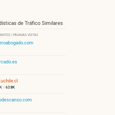
ísticas de Tráfico Similares
TANTES / PÁGINAS VISTAS
eroabogado.com
rcado.es
.uchile.cl
0K
/
63.8K
rodescanso.com