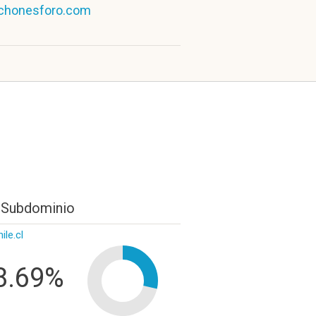
chonesforo.com
 Subdominio
ile.cl
8.69%