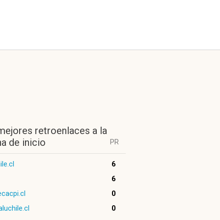
mejores retroenlaces a la
a de inicio
PR
le.cl
6
6
ecacpi.cl
0
luchile.cl
0