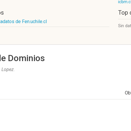
icbm.c
os
Top 
adatos de Fen.uchile.cl
Sin da
de Dominios
 Lopez
.
Ob