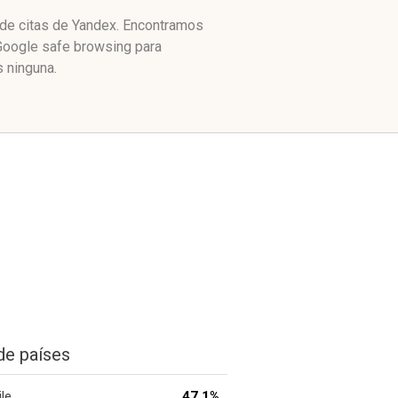
e de citas de Yandex. Encontramos
 Google safe browsing para
 ninguna.
de países
ile
47.1%