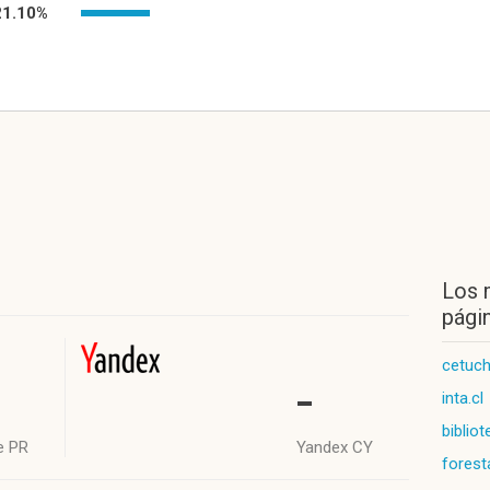
21.10%
Los 
págin
cetuchi
-
inta.cl
bibliot
e PR
Yandex CY
foresta