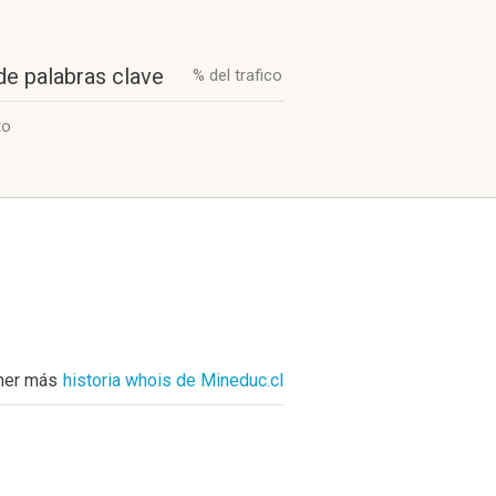
de palabras clave
% del trafico
to
ner más
historia whois de Mineduc.cl