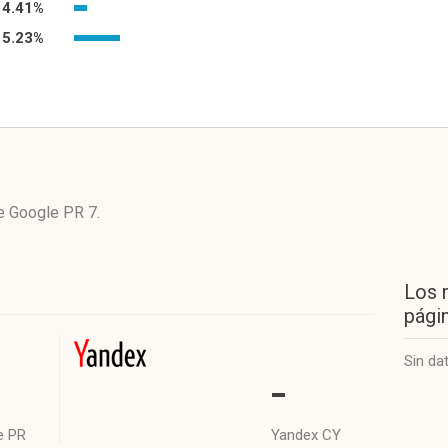
4.41%
15.23%
ne
Google PR 7
.
Los 
págin
Sin da
-
e PR
Yandex CY