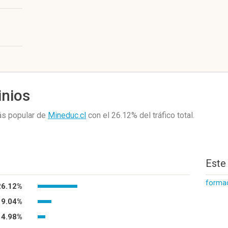
inios
ás popular de
Mineduc.cl
con el 26.12%
del tráfico total.
Este
formac
26.12%
9.04%
4.98%