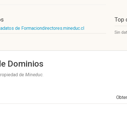
os
Top 
tadatos de Formaciondirectores.mineduc.cl
Sin da
de Dominios
propiedad de
Mineduc
.
Obte