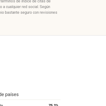
 términos de índice de citas de
 a cualquier red social. Según
io bastante seguro con revisiones
de países
ile
75.2%