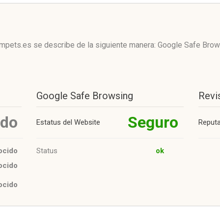
umpets.es se describe de la siguiente manera: Google Safe Bro
Google Safe Browsing
Revi
ido
Seguro
Estatus del Website
Reput
ocido
Status
ok
ocido
ocido