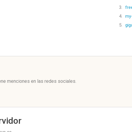
3.
fre
4.
my-
5.
gig
l
ene menciones en las redes sociales.
rvidor