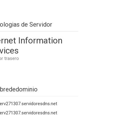
ologias de Servidor
ernet Information
vices
or trasero
brededominio
erv271307.servidoresdns.net
erv271307.servidoresdns.net