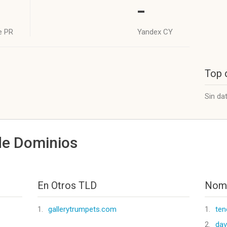
-
e PR
Yandex CY
Top 
Sin da
de Dominios
En Otros TLD
Nomb
1.
gallerytrumpets.com
1.
ten
2.
dav