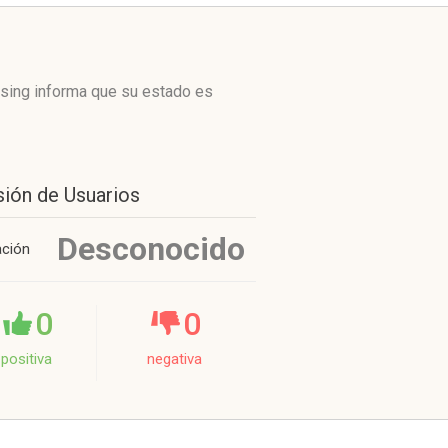
wsing informa que su estado es
sión de Usuarios
Desconocido
ación
0
0
positiva
negativa