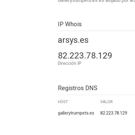
Gallerytrumpets.es es alojado por
ar
IP Whois
arsys.es
82.223.78.129
Dirección IP
Registros DNS
HOST
VALOR
gallerytrumpets.es
82.223.78.129