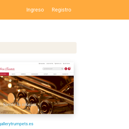
Ingreso
Registro
/gallerytrumpets.es