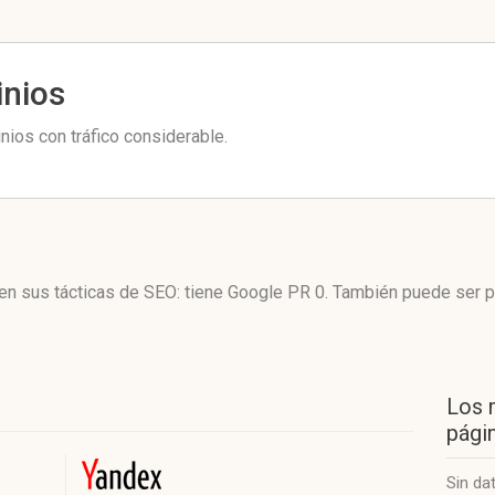
inios
ios con tráfico considerable.
 en sus tácticas de SEO: tiene Google PR 0. También puede ser 
Los 
págin
Sin da