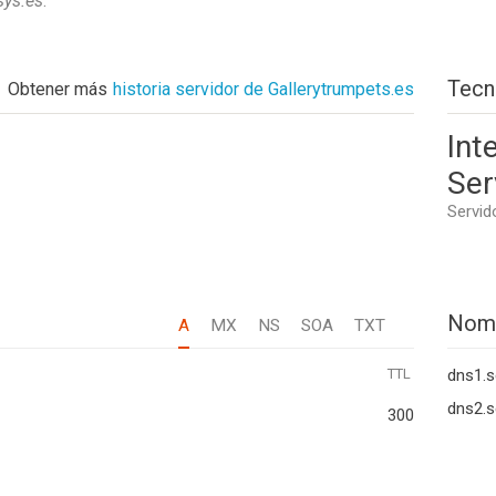
sys.es
.
Tecn
Obtener más
historia servidor de Gallerytrumpets.es
Int
Ser
Servid
Nom
A
MX
NS
SOA
TXT
TTL
dns1.s
dns2.s
300