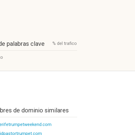
de palabras clave
% del trafico
to
res de dominio similares
erifetrumpetweekend.com
idpastortrumpet.com