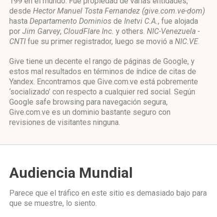
199 en el mundo. Fue propiedad de varias entidades,
desde
Hector Manuel Tosta Fernandez (give.com.ve-dom)
hasta
Departamento Dominios
de
Inetvi C.A.
, fue alojada
por
Jim Garvey
,
CloudFlare Inc.
y others.
NIC-Venezuela -
CNTI
fue su primer registrador, luego se movió a
NIC.VE
.
Give tiene un decente el rango de páginas de Google, y
estos mal resultados en términos de índice de citas de
Yandex. Encontramos que Give.com.ve está pobremente
‘socializado’ con respecto a cualquier red social. Según
Google safe browsing para navegación segura,
Give.com.ve es un dominio bastante seguro con
revisiones de visitantes ninguna.
Audiencia Mundial
Parece que el tráfico en este sitio es demasiado bajo para
que se muestre, lo siento.