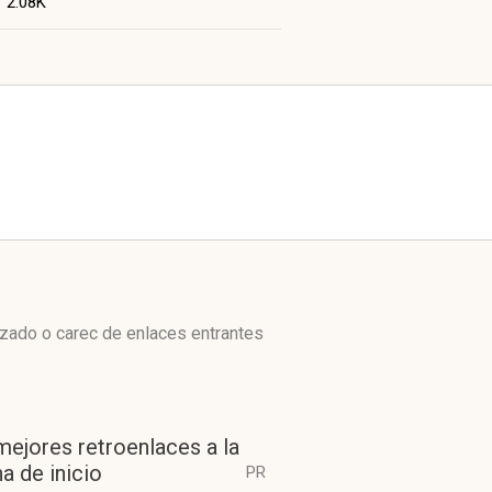
/
2.08K
izado o carec de enlaces entrantes
mejores retroenlaces a la
a de inicio
PR