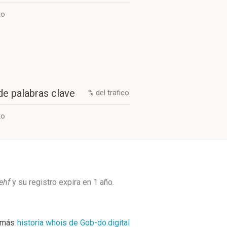
to
de palabras clave
% del trafico
to
ehf
y su registro expira en
1 año
.
 más
historia whois de Gob-do.digital