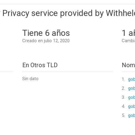
 Privacy service provided by Withhel
Tiene 6 años
1 a
Creado en julio 12, 2020
Cambia
En Otros TLD
Nomb
Sin dato
1.
gob
2.
gob
3.
gob
4.
gob
5.
gob