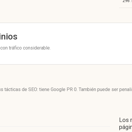
296
inios
con tráfico considerable.
sus tácticas de SEO: tiene Google PR 0. También puede ser penal
Los 
págin