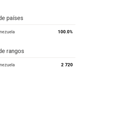
de países
nezuela
100.0%
de rangos
nezuela
2 720