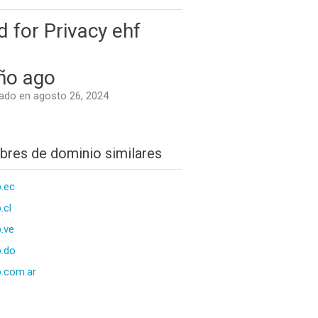
d for Privacy ehf
ño ago
do en agosto 26, 2024
res de dominio similares
.ec
.cl
.ve
.do
.com.ar