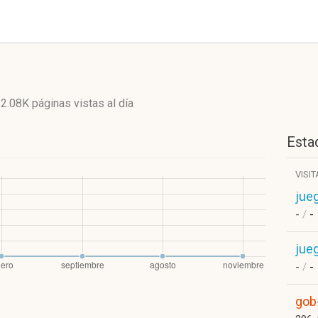
y
2.08K páginas vistas
al día
Estad
VISI
jue
-
/
-
jue
-
/
-
gob-