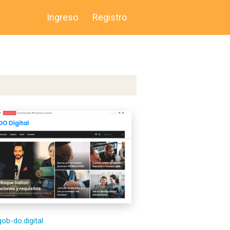
Ingreso
Registro
gob-do.digital