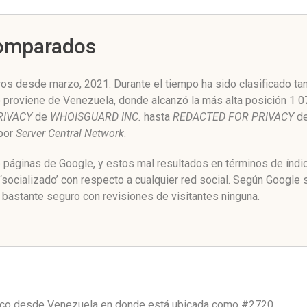
Comparados
ros desde marzo, 2021. Durante el tiempo ha sido clasificado ta
o proviene de Venezuela, donde alcanzó la más alta posición 1 0
RIVACY
de
WHOISGUARD INC.
hasta
REDACTED FOR PRIVACY
d
 por
Server Central Network
.
e páginas de Google, y estos mal resultados en términos de índ
‘socializado’ con respecto a cualquier red social. Según Google
 bastante seguro con revisiones de visitantes ninguna.
fico desde
Venezuela
en donde está ubicada como
#2720.