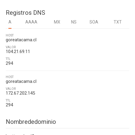
Registros DNS
A
AAAA
MX
NS
SOA
TXT
HOST
goreatacama.cl
VALOR
104.21.69.11
TTL
294
HOST
goreatacama.cl
VALOR
172.67.202.145
TTL
294
Nombrededominio