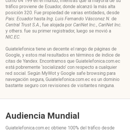
como 64 199 en el mundo, mientras que la mayoría de su
tráfico proviene de Ecuador, donde alcanzó la más alta
posición 320. Fue propiedad de varias entidades, desde
Pais: Ecuador
hasta
Ing. Luis Fernando Vásconez N.
de
Central Trust S.A.
, fue alojada por
CariNet Inc.
,
CariNet Inc.
y others. fue su primer registrador, luego se movió a
NIC.EC
.
Guiatelefonica tiene un decente el rango de páginas de
Google, y estos mal resultados en términos de índice de
citas de Yandex. Encontramos que Guiatelefonica.com.ec
está pobremente ‘socializado’ con respecto a cualquier
red social. Según MyWot y Google safe browsing para
navegación segura, Guiatelefonica.com.ec es un dominio
bastante seguro con revisiones de visitantes ninguna.
Audiencia Mundial
Guiatelefonica.com.ec obtiene 100% del tráfico desde