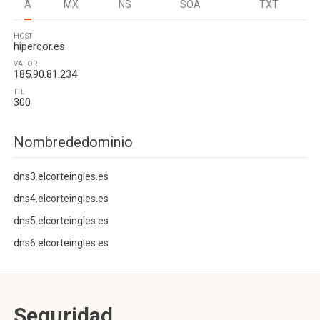
A
MX
NS
SOA
TXT
HOST
hipercor.es
VALOR
185.90.81.234
TTL
300
Nombrededominio
dns3.elcorteingles.es
dns4.elcorteingles.es
dns5.elcorteingles.es
dns6.elcorteingles.es
Seguridad