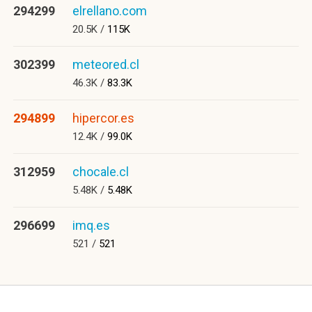
294299
elrellano.com
20.5K /
115K
302399
meteored.cl
46.3K /
83.3K
294899
hipercor.es
12.4K /
99.0K
312959
chocale.cl
5.48K /
5.48K
296699
imq.es
521 /
521