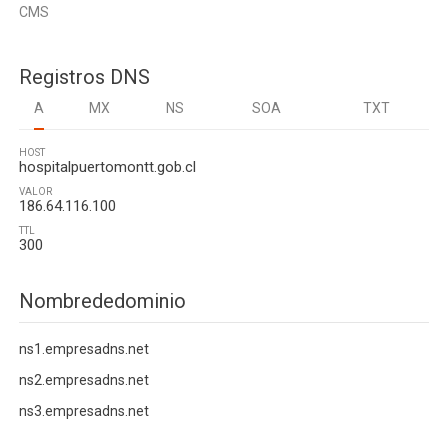
CMS
Registros DNS
A
MX
NS
SOA
TXT
HOST
hospitalpuertomontt.gob.cl
VALOR
186.64.116.100
TTL
300
Nombrededominio
ns1.empresadns.net
ns2.empresadns.net
ns3.empresadns.net