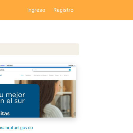
Ingreso
Registro
/hsanrafael.gov.co