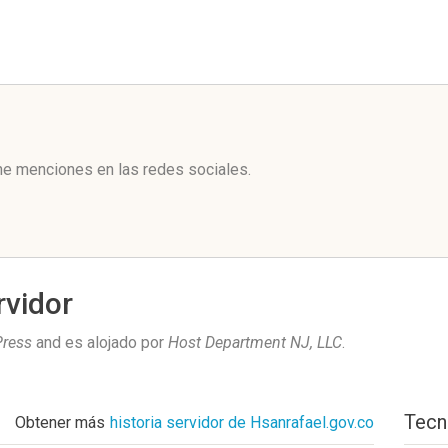
l
ne menciones en las redes sociales.
rvidor
ress
and es alojado por
Host Department NJ, LLC
.
Tecn
Obtener más
historia servidor de Hsanrafael.gov.co