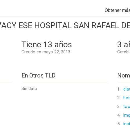
Obtener má
ACY ESE HOSPITAL SAN RAFAEL DE
Tiene 13 años
3 a
Creado en mayo 22, 2013
Cambia
En Otros TLD
Nomb
Sin dato
1.
dia
2.
hos
3.
tow
4.
imq
5.
ins