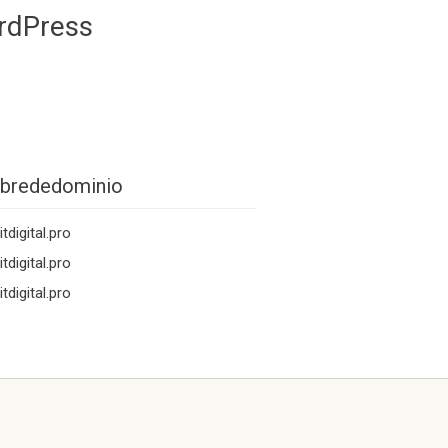
rdPress
brededominio
tdigital.pro
tdigital.pro
tdigital.pro