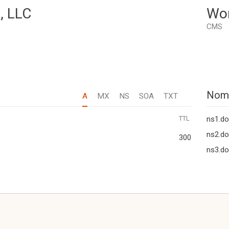
, LLC
Wo
CMS
Nom
A
MX
NS
SOA
TXT
TTL
ns1.doi
ns2.doi
300
ns3.doi