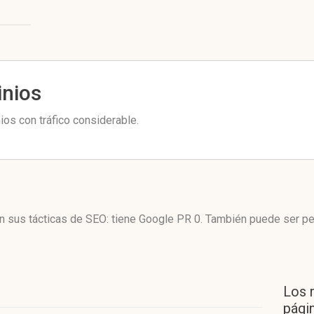
inios
os con tráfico considerable.
en sus tácticas de SEO: tiene Google PR 0. También puede ser p
Los 
págin