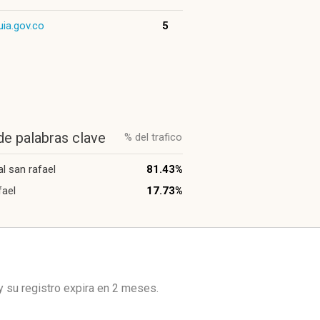
uia.gov.co
5
de palabras clave
% del trafico
al san rafael
81.43%
fael
17.73%
y su registro expira en
2 meses
.