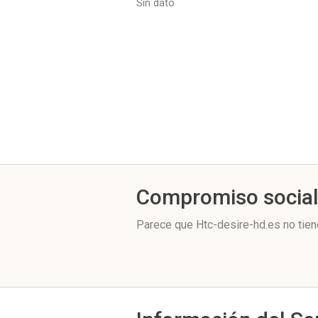
Sin dato
Compromiso socia
Parece que Htc-desire-hd.es no tien