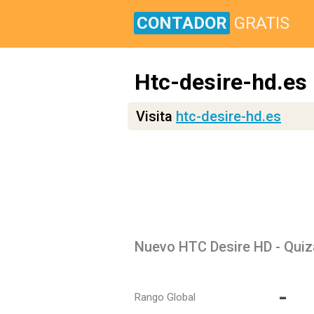
CONTADOR
GRATIS
Htc-desire-hd.es
Visita
htc-desire-hd.es
-
Rango Global