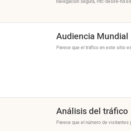
navegación segura, Htc-desire-hd.es
Audiencia Mundial
Parece que el tráfico en este sitio 
Análisis del tráfico
Parece que el número de visitantes y