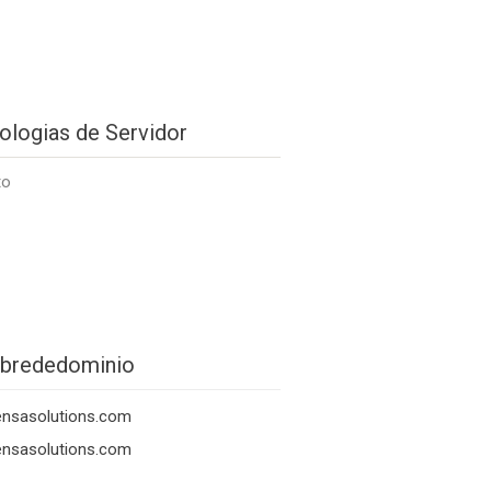
ologias de Servidor
to
brededominio
ensasolutions.com
ensasolutions.com