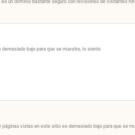
 es un dominio bastante seguro con revisiones de visitantes nin
es demasiado bajo para que se muestre, lo siento.
 páginas vistas en este sitio es demasiado bajo para que se mue