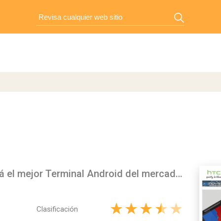
Nuevo HTC Desire HD - Quizá el mejor Terminal Android del mercado - Microsite creado por SSMoviles...
Clasificación