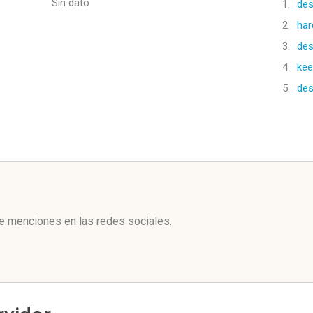
Sin dato
1.
des
2.
har
3.
des
4.
kee
5.
des
l
e menciones en las redes sociales.