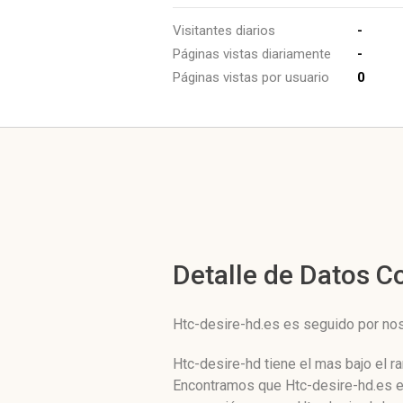
Visitantes diarios
-
Páginas vistas diariamente
-
Páginas vistas por usuario
0
Detalle de Datos 
Htc-desire-hd.es es seguido por no
Htc-desire-hd tiene el mas bajo el r
Encontramos que Htc-desire-hd.es es