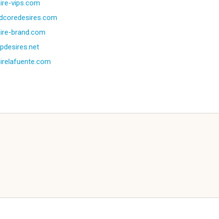
ire-vips.com
dcoredesires.com
ire-brand.com
pdesires.net
irelafuente.com