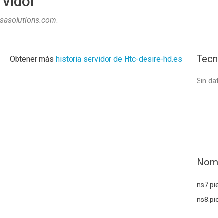
rvidor
nsasolutions.com
.
Tecn
Obtener más
historia servidor de Htc-desire-hd.es
Sin da
Nom
ns7.pi
ns8.pi