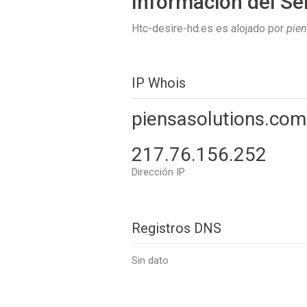
Información del Se
Htc-desire-hd.es es alojado por
pie
IP Whois
piensasolutions.com
217.76.156.252
Dirección IP
Registros DNS
Sin dato