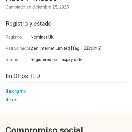
Cambiado en diciembre 25, 2025
Registro y estado
Registro
Nominet UK
Patrocinador
Zen Internet Limited [Tag = ZENSYS]
Status
Registered until expiry date.
En Otros TLD
ife.org.mx
ife.es
Compromiso social