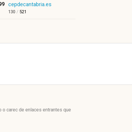
99
cepdecantabria.es
130
/
521
o o carec de enlaces entrantes que