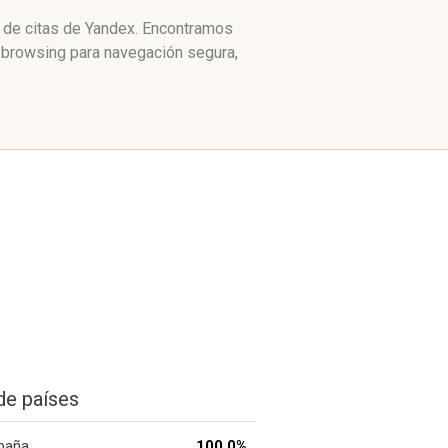
e de citas de Yandex. Encontramos
e browsing para navegación segura,
de países
paña
100.0%