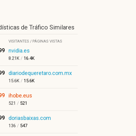
ísticas de Tráfico Similares
VISITANTES / PÁGINAS VISTAS
99
nvidia.es
8.21K
/
16.4K
99
diariodequeretaro.com.mx
15.6K
/
15.6K
99
ihobe.eus
521
/
521
99
doriasbaixas.com
136
/
547