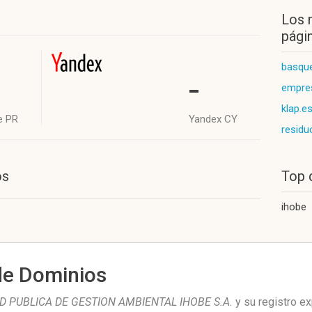
Los 
págin
basque
-
empre
klap.e
e PR
Yandex CY
residu
os
Top 
ihobe
de Dominios
D PUBLICA DE GESTION AMBIENTAL IHOBE S.A.
y su registro e