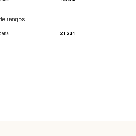
de rangos
paña
21 204