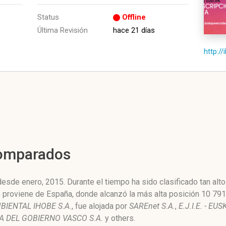
Status
Offline
Última Revisión
hace 21 días
http:/
Comparados
esde enero, 2015. Durante el tiempo ha sido clasificado tan al
co proviene de España, donde alcanzó la más alta posición 10 79
BIENTAL IHOBE S.A.
, fue alojada por
SAREnet S.A.
,
E.J.I.E. - 
A DEL GOBIERNO VASCO S.A.
y others.