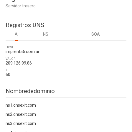
Servidor trasero
Registros DNS
A
NS
SOA
HOST
imprenta5.com.ar
VALOR
209.126.99.86
TTL
60
Nombrededominio
ns1.dnsexit.com
ns2.dnsexit.com
ns3.dnsexit.com