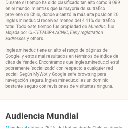
Durante el tiempo ha sido clasificado tan alto como 8 089
en el mundo, mientras que la mayoría de su tráfico
proviene de Chile, donde alcanzó la más alta posición 20.
Ingles.mineduc.cl receives menos del 4.41% del tráfico
total. Todo este tiempo fue propiedad de
Mineduc
, fue
alojada por
CL-TEEMSR-LACNIC
,
Early registration
addresses
y others.
Ingles.mineduc tiene un alto el rango de páginas de
Google, y estos mal resultados en términos de índice de
citas de Yandex. Encontramos que Ingles.mineduc.cl está
pobremente ‘socializado’ con respecto a cualquier red
social. Según MyWot y Google safe browsing para
navegación segura, Ingles.mineduc.cl es un dominio
bastante seguro con revisiones de visitantes ninguna.
Audiencia Mundial
Mineduc.cl
obtiene 75.2% del tráfico desde
Chile
en donde