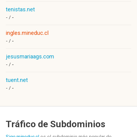
tenistas.net
- /
-
ingles.mineduc.cl
- /
-
jesusmariaags.com
- /
-
tuent.net
- /
-
Tráfico de Subdominios
Sige.mineduc.cl
es el subdominio más popular de