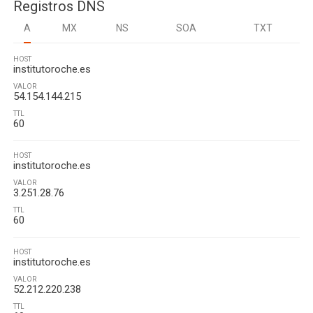
Registros DNS
A
MX
NS
SOA
TXT
HOST
institutoroche.es
VALOR
54.154.144.215
TTL
60
HOST
institutoroche.es
VALOR
3.251.28.76
TTL
60
HOST
institutoroche.es
VALOR
52.212.220.238
TTL