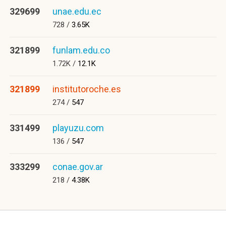
329699
unae.edu.ec
728 /
3.65K
321899
funlam.edu.co
1.72K /
12.1K
321899
institutoroche.es
274 /
547
331499
playuzu.com
136 /
547
333299
conae.gov.ar
218 /
4.38K