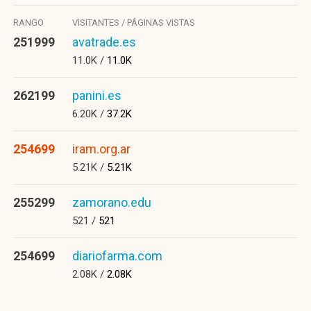
RANGO
VISITANTES / PÁGINAS VISTAS
251999
avatrade.es
11.0K /
11.0K
262199
panini.es
6.20K /
37.2K
254699
iram.org.ar
5.21K /
5.21K
255299
zamorano.edu
521 /
521
254699
diariofarma.com
2.08K /
2.08K