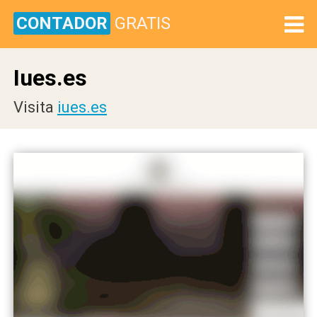
CONTADOR
GRATIS
Iues.es
Visita
iues.es