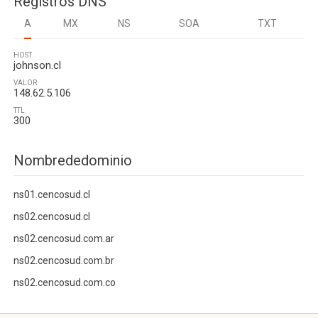
Registros DNS
A
MX
NS
SOA
TXT
HOST
johnson.cl
VALOR
148.62.5.106
TTL
300
Nombrededominio
ns01.cencosud.cl
ns02.cencosud.cl
ns02.cencosud.com.ar
ns02.cencosud.com.br
ns02.cencosud.com.co