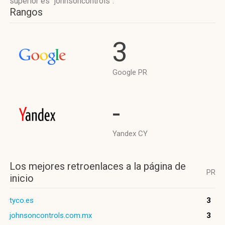
superior es "johnsoncontrols".
Rangos
3
Google PR
-
Yandex CY
Los mejores retroenlaces a la página de
PR
inicio
tyco.es
3
johnsoncontrols.com.mx
3