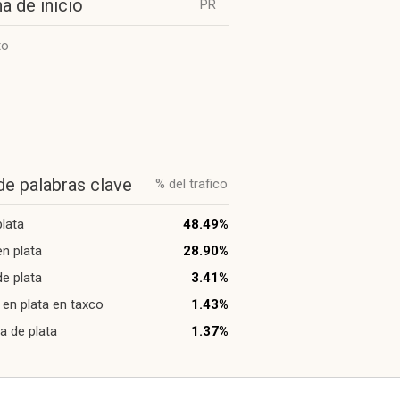
a de inicio
PR
to
de palabras clave
% del trafico
plata
48.49%
en plata
28.90%
de plata
3.41%
a en plata en taxco
1.43%
ra de plata
1.37%