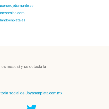
asenoroydiamante.es
asenresina.com
landoenplata.es
timos meses)
y se detecta la
storia social de Joyasenplata.com.mx