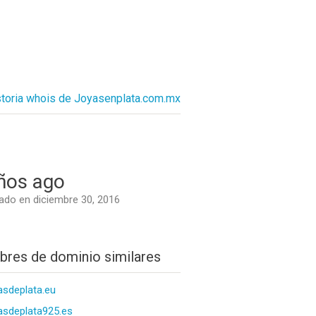
storia whois de Joyasenplata.com.mx
ños ago
do en diciembre 30, 2016
res de dominio similares
asdeplata.eu
asdeplata925.es