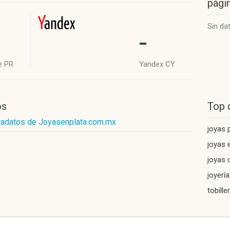
págin
Sin da
-
e PR
Yandex CY
os
Top 
tadatos de Joyasenplata.com.mx
joyas 
joyas 
joyas 
joyerí
tobille