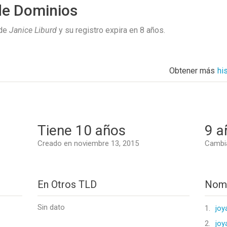
de Dominios
 de
Janice Liburd
y su registro expira en
8 años
.
Obtener más
hi
Tiene 10 años
9 a
Creado en noviembre 13, 2015
Cambia
En Otros TLD
Nomb
Sin dato
1.
joy
2.
joy