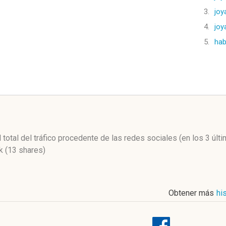
3.
joy
4.
joy
5.
hab
l
 total del tráfico procedente de las redes sociales
(en los 3 úl
 (13 shares)
Obtener más
hi