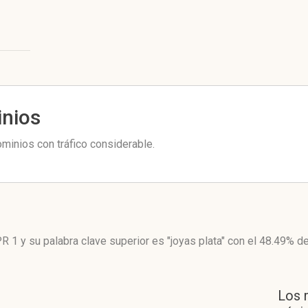
inios
inios con tráfico considerable.
PR 1
y su palabra clave superior es "joyas plata"
con el 48.49%
de
Los 