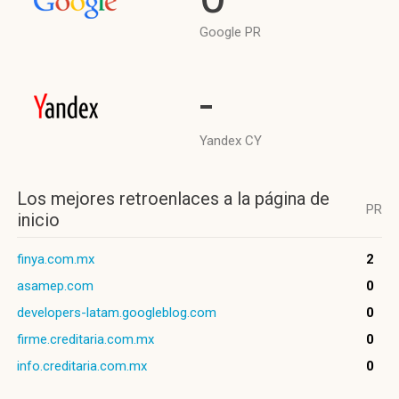
Google PR
-
Yandex CY
Los mejores retroenlaces a la página de
PR
inicio
finya.com.mx
2
asamep.com
0
developers-latam.googleblog.com
0
firme.creditaria.com.mx
0
info.creditaria.com.mx
0