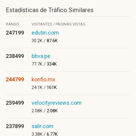
Estadísticas de Tráfico Similares
RANGO
VISITANTES / PÁGINAS VISTAS
247199
edutin.com
30.2K /
87.6K
238499
bbva.pe
77.7K /
334K
244799
konfio.mx
24.1K /
161K
259499
velocityreviews.com
2.08K /
2.08K
237899
salir.com
3.38K /
6.77K