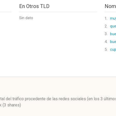
En Otros TLD
Nomb
Sin dato
1.
mu
2.
qu
3.
bu
4.
bu
5.
cu
l
tal del tráfico procedente de las redes sociales
(en los 3 últim
 (3 shares)