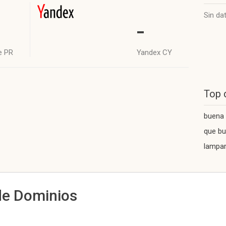
Sin da
-
e PR
Yandex CY
Top 
buena
que b
lampar
de Dominios