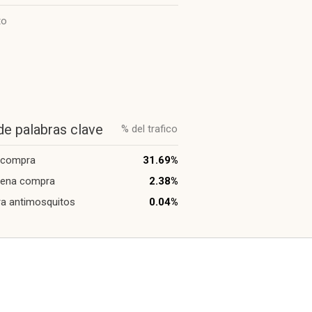
to
de palabras clave
% del trafico
 compra
31.69%
uena compra
2.38%
a antimosquitos
0.04%