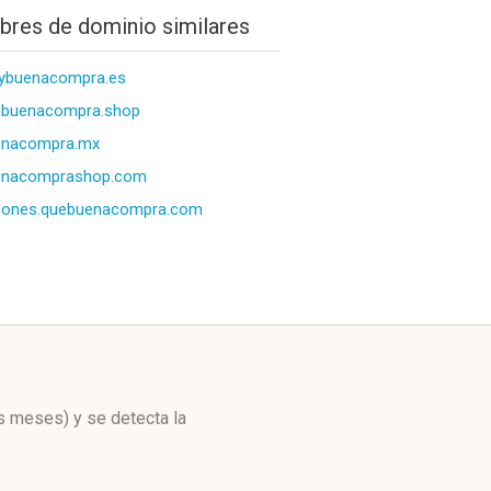
res de dominio similares
ybuenacompra.es
ebuenacompra.shop
enacompra.mx
enacomprashop.com
pones.quebuenacompra.com
os meses)
y se detecta la