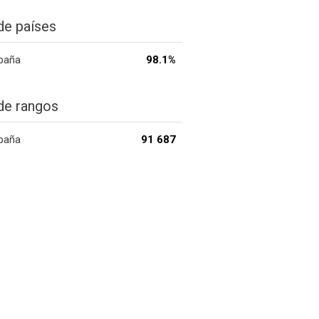
de países
paña
98.1%
de rangos
paña
91 687