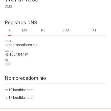
CMS
Registros DNS
A
MX
NS
SOA
TXT
HOST
lamparassolares.eu
VALOR
46.105.104.191
TTL
300
Nombrededominio
ns10.hostblast.net
ns12.hostblast.net