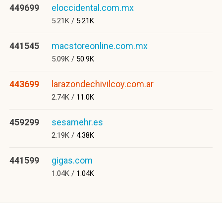
449699
eloccidental.com.mx
5.21K /
5.21K
441545
macstoreonline.com.mx
5.09K /
50.9K
443699
larazondechivilcoy.com.ar
2.74K /
11.0K
459299
sesamehr.es
2.19K /
4.38K
441599
gigas.com
1.04K /
1.04K