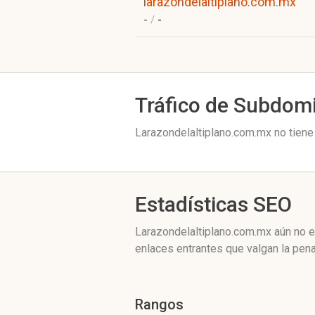
larazondelaltiplano.com.mx
-
/
-
Tráfico de Subdom
Larazondelaltiplano.com.mx no tiene
Estadísticas SEO
Larazondelaltiplano.com.mx aún no e
enlaces entrantes que valgan la pena
Rangos