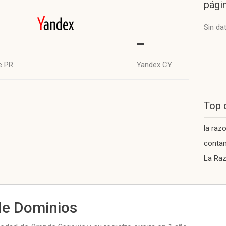
págin
Sin da
-
e PR
Yandex CY
Top 
la raz
conta
La Ra
de Dominios