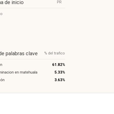
a de inicio
PR
to
de palabras clave
% del trafico
on
61.82%
minacion en matehuala
5.33%
zón
3.63%