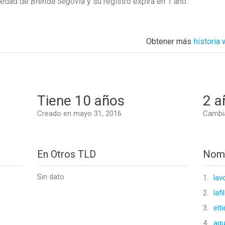
piedad de
Brenda Segovia
y su registro expira en
1 año
.
Obtener más
historia
Tiene 10 años
2 a
Creado en mayo 31, 2016
Cambi
En Otros TLD
Nomb
Sin dato
1.
lav
2.
laf
3.
elt
4.
agu