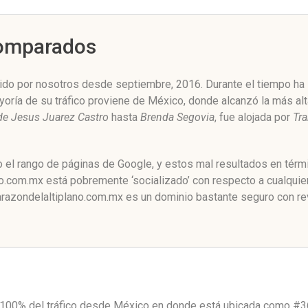
Comparados
do por nosotros desde septiembre, 2016. Durante el tiempo ha s
yoría de su tráfico proviene de México, donde alcanzó la más al
e Jesus Juarez Castro
hasta
Brenda Segovia
, fue alojada por
Tra
o el rango de páginas de Google, y estos mal resultados en térm
.com.mx está pobremente ‘socializado’ con respecto a cualquier
razondelaltiplano.com.mx es un dominio bastante seguro con rev
 100% del tráfico desde
México
en donde está ubicada como
#3