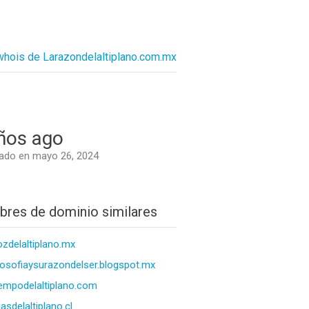
 whois de Larazondelaltiplano.com.mx
ños ago
ado en mayo 26, 2024
res de dominio similares
ozdelaltiplano.mx
ilosofiaysurazondelser.blogspot.mx
iempodelaltiplano.com
asdelaltiplano.cl