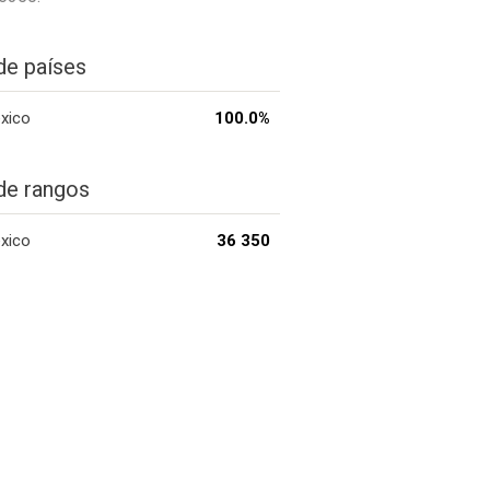
de países
xico
100.0%
de rangos
xico
36 350