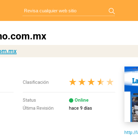
ano.com.mx
com.mx
Clasificación
Status
Online
Última Revisión
hace 9 días
http:/