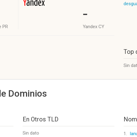
desgua
-
e PR
Yandex CY
Top 
Sin da
de Dominios
En Otros TLD
Nomb
Sin dato
1.
lan