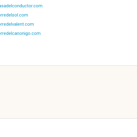
asadelconductor.com
orredelsol.com
orredelvalent.com
orredelcanonigo.com