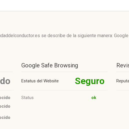
udaddelconductor.es se describe de la siguiente manera: Googl
Google Safe Browsing
Revi
ido
Seguro
Estatus del Website
Reput
ocido
Status
ok
ocido
ocido