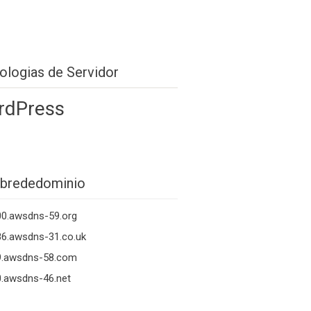
ologias de Servidor
rdPress
brededominio
00.awsdns-59.org
6.awsdns-31.co.uk
9.awsdns-58.com
.awsdns-46.net