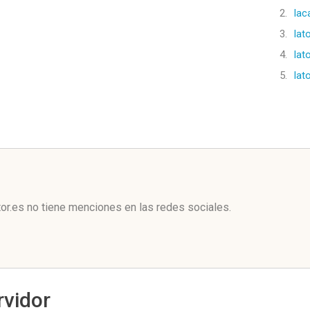
2.
lac
3.
lat
4.
lat
5.
lat
l
r.es no tiene menciones en las redes sociales.
rvidor