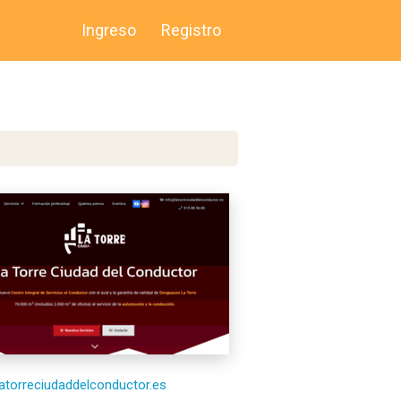
Ingreso
Registro
/latorreciudaddelconductor.es