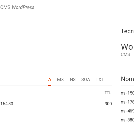
el CMS
WordPress
.
Tecn
Wo
CMS
Nom
A
MX
NS
SOA
TXT
TTL
ns-15
ns-178
.154.80
300
ns-46
ns-880