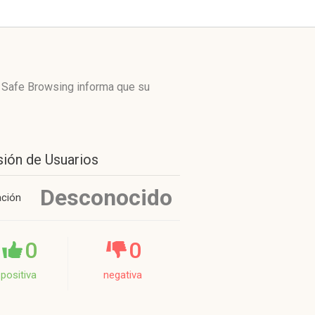
e Safe Browsing informa que su
sión de Usuarios
Desconocido
ación
0
0
positiva
negativa