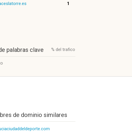
ceslatorre.es
1
de palabras clave
% del trafico
to
res de dominio similares
uciaciudaddeldeporte.com