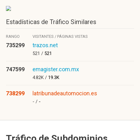
Estadísticas de Tráfico Similares
RANGO
VISITANTES / PÁGINAS VISTAS
735299
trazos.net
521 /
521
747599
emagister.com.mx
4.82K /
19.3K
738299
latribunadeautomocion.es
- /
-
Tráfico de Subdominios