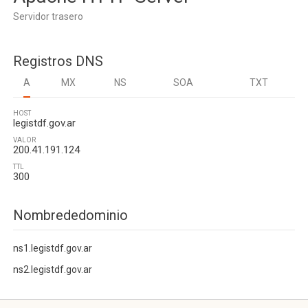
Servidor trasero
Registros DNS
A
MX
NS
SOA
TXT
HOST
legistdf.gov.ar
VALOR
200.41.191.124
TTL
300
Nombrededominio
ns1.legistdf.gov.ar
ns2.legistdf.gov.ar