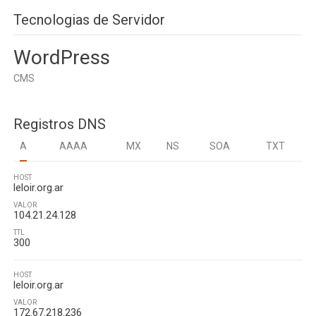
Tecnologias de Servidor
WordPress
CMS
Registros DNS
A
AAAA
MX
NS
SOA
TXT
HOST
leloir.org.ar
VALOR
104.21.24.128
TTL
300
HOST
leloir.org.ar
VALOR
172.67.218.236