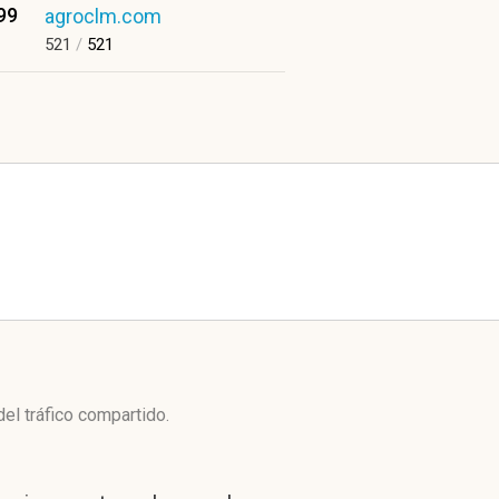
99
agroclm.com
521
/
521
el tráfico compartido.