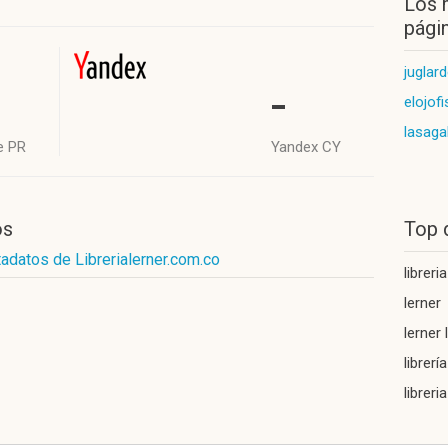
Los 
págin
juglar
-
elojof
lasag
e PR
Yandex CY
os
Top 
adatos de Librerialerner.com.co
libreri
lerner
lerner 
librerí
libreria