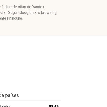
 índice de citas de Yandex.
ocial. Según Google safe browsing
antes ninguna.
de países
lombia
88.4%