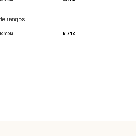
de rangos
lombia
8 742