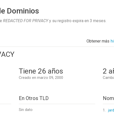
de Dominios
de
REDACTED FOR PRIVACY
y su registro expira en
3 meses
.
Obtener más
h
VACY
Tiene 26 años
2 a
Creado en marzo 09, 2000
Cambia
En Otros TLD
Nomb
Sin dato
1.
jar