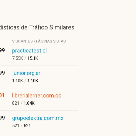
ísticas de Tráfico Similares
VISITANTES / PÁGINAS VISTAS
99
practicatest.cl
7.55K
/
15.1K
99
junior.org.ar
1.10K
/
1.10K
01
librerialerner.com.co
821
/
1.64K
99
grupoelektra.com.mx
521
/
521