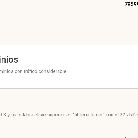
7859
inios
minios con tráfico considerable.
R 3
y su palabra clave superior es "libreria lerner"
con el 22.25%
d