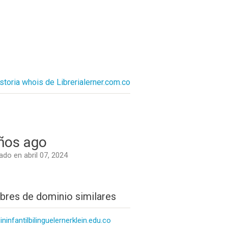
istoria whois de Librerialerner.com.co
ños ago
do en abril 07, 2024
res de dominio similares
dininfantilbilinguelernerklein.edu.co