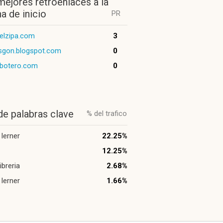
mejores retroenlaces a la
a de inicio
PR
delzipa.com
3
isgon.blogspot.com
0
abotero.com
0
de palabras clave
% del trafico
a lerner
22.25%
12.25%
libreria
2.68%
a lerner
1.66%