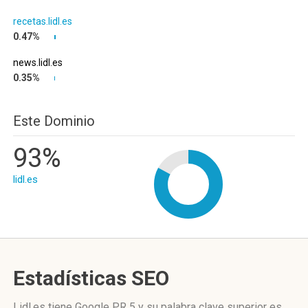
recetas.lidl.es
0.47%
news.lidl.es
0.35%
Este Dominio
93%
lidl.es
Estadísticas SEO
Lidl.es tiene
Google PR 5
y su palabra clave superior es