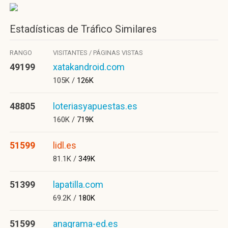
Estadísticas de Tráfico Similares
RANGO
VISITANTES / PÁGINAS VISTAS
49199
xatakandroid.com
105K /
126K
48805
loteriasyapuestas.es
160K /
719K
51599
lidl.es
81.1K /
349K
51399
lapatilla.com
69.2K /
180K
51599
anagrama-ed.es