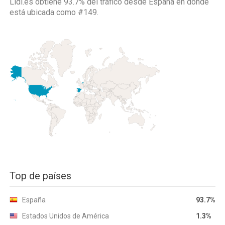
Lidl.es obtiene 93.7% del tráfico desde
España
en donde
está ubicada como
#149.
Top de países
España
93.7%
Estados Unidos de América
1.3%