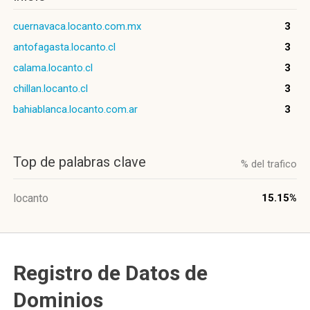
cuernavaca.locanto.com.mx
3
antofagasta.locanto.cl
3
calama.locanto.cl
3
chillan.locanto.cl
3
bahiablanca.locanto.com.ar
3
Top de palabras clave
% del trafico
locanto
15.15%
Registro de Datos de
Dominios